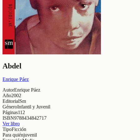
Abdel
Enrique Páez
Autor
Enrique Páez
Año
2002
Editorial
Sm
Género
Infantil y Juvenil
Páginas
112
ISBN
9788434842717
Ver libro
Tipo
Ficción
Para quién
juvenil