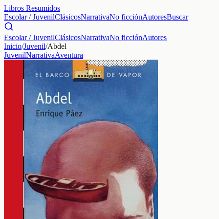
Libros Resumidos
Escolar / Juvenil
Clásicos
Narrativa
No ficción
Autores
Buscar
Escolar / Juvenil
Clásicos
Narrativa
No ficción
Autores
Inicio
/
Juvenil
/
Abdel
Juvenil
Narrativa
Aventura