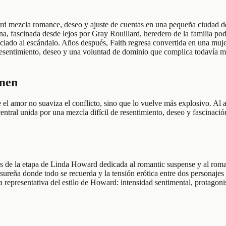
d mezcla romance, deseo y ajuste de cuentas en una pequeña ciudad del
a, fascinada desde lejos por Gray Rouillard, heredero de la familia po
iado al escándalo. Años después, Faith regresa convertida en una mujer 
 resentimiento, deseo y una voluntad de dominio que complica todavía más
umen
l amor no suaviza el conflicto, sino que lo vuelve más explosivo. Al 
central unida por una mezcla difícil de resentimiento, deseo y fascinaci
os de la etapa de Linda Howard dedicada al romantic suspense y al rom
ureña donde todo se recuerda y la tensión erótica entre dos personajes 
a representativa del estilo de Howard: intensidad sentimental, protagon