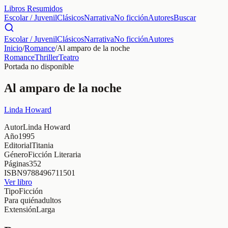
Libros Resumidos
Escolar / Juvenil
Clásicos
Narrativa
No ficción
Autores
Buscar
Escolar / Juvenil
Clásicos
Narrativa
No ficción
Autores
Inicio
/
Romance
/
Al amparo de la noche
Romance
Thriller
Teatro
Portada no disponible
Al amparo de la noche
Linda Howard
Autor
Linda Howard
Año
1995
Editorial
Titania
Género
Ficción Literaria
Páginas
352
ISBN
9788496711501
Ver libro
Tipo
Ficción
Para quién
adultos
Extensión
Larga