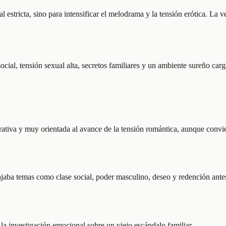
l estricta, sino para intensificar el melodrama y la tensión erótica. La
social, tensión sexual alta, secretos familiares y un ambiente sureño ca
narrativa y muy orientada al avance de la tensión romántica, aunque co
ba temas como clase social, poder masculino, deseo y redención antes 
 la investigación emocional sobre un viejo escándalo familiar.