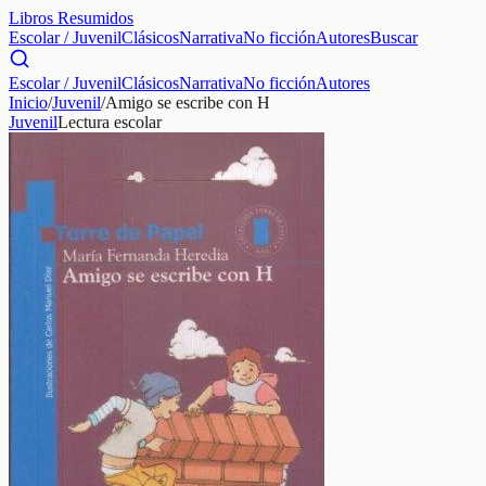
Libros Resumidos
Escolar / Juvenil
Clásicos
Narrativa
No ficción
Autores
Buscar
Escolar / Juvenil
Clásicos
Narrativa
No ficción
Autores
Inicio
/
Juvenil
/
Amigo se escribe con H
Juvenil
Lectura escolar