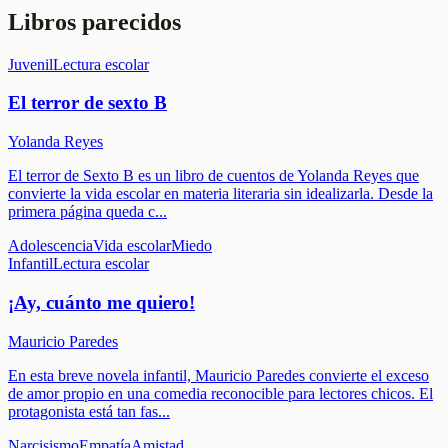
Libros parecidos
Juvenil
Lectura escolar
El terror de sexto B
Yolanda Reyes
El terror de Sexto B es un libro de cuentos de Yolanda Reyes que
convierte la vida escolar en materia literaria sin idealizarla. Desde la
primera página queda c
...
Adolescencia
Vida escolar
Miedo
Infantil
Lectura escolar
¡Ay, cuánto me quiero!
Mauricio Paredes
En esta breve novela infantil, Mauricio Paredes convierte el exceso
de amor propio en una comedia reconocible para lectores chicos. El
protagonista está tan fas
...
Narcisismo
Empatía
Amistad