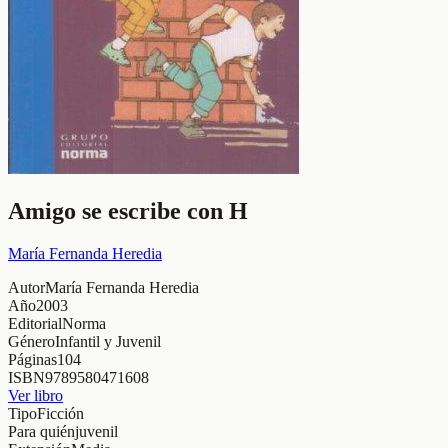
Amigo se escribe con H
María Fernanda Heredia
Autor
María Fernanda Heredia
Año
2003
Editorial
Norma
Género
Infantil y Juvenil
Páginas
104
ISBN
9789580471608
Ver libro
Tipo
Ficción
Para quién
juvenil