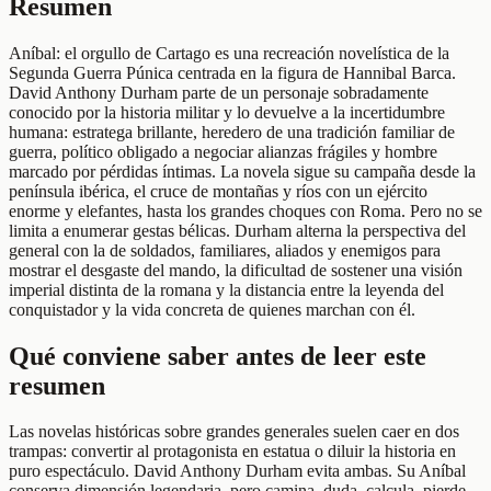
Resumen
Aníbal: el orgullo de Cartago es una recreación novelística de la
Segunda Guerra Púnica centrada en la figura de Hannibal Barca.
David Anthony Durham parte de un personaje sobradamente
conocido por la historia militar y lo devuelve a la incertidumbre
humana: estratega brillante, heredero de una tradición familiar de
guerra, político obligado a negociar alianzas frágiles y hombre
marcado por pérdidas íntimas. La novela sigue su campaña desde la
península ibérica, el cruce de montañas y ríos con un ejército
enorme y elefantes, hasta los grandes choques con Roma. Pero no se
limita a enumerar gestas bélicas. Durham alterna la perspectiva del
general con la de soldados, familiares, aliados y enemigos para
mostrar el desgaste del mando, la dificultad de sostener una visión
imperial distinta de la romana y la distancia entre la leyenda del
conquistador y la vida concreta de quienes marchan con él.
Qué conviene saber antes de leer este
resumen
Las novelas históricas sobre grandes generales suelen caer en dos
trampas: convertir al protagonista en estatua o diluir la historia en
puro espectáculo. David Anthony Durham evita ambas. Su Aníbal
conserva dimensión legendaria, pero camina, duda, calcula, pierde