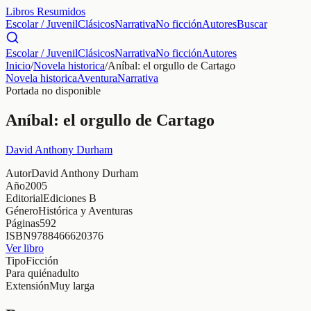
Libros Resumidos
Escolar / Juvenil
Clásicos
Narrativa
No ficción
Autores
Buscar
Escolar / Juvenil
Clásicos
Narrativa
No ficción
Autores
Inicio
/
Novela historica
/
Aníbal: el orgullo de Cartago
Novela historica
Aventura
Narrativa
Portada no disponible
Aníbal: el orgullo de Cartago
David Anthony Durham
Autor
David Anthony Durham
Año
2005
Editorial
Ediciones B
Género
Histórica y Aventuras
Páginas
592
ISBN
9788466620376
Ver libro
Tipo
Ficción
Para quién
adulto
Extensión
Muy larga