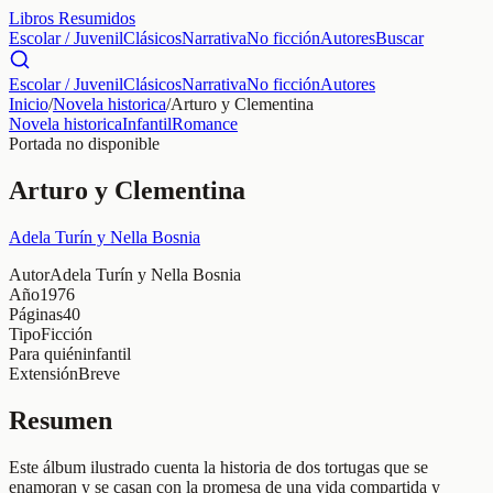
Libros Resumidos
Escolar / Juvenil
Clásicos
Narrativa
No ficción
Autores
Buscar
Escolar / Juvenil
Clásicos
Narrativa
No ficción
Autores
Inicio
/
Novela historica
/
Arturo y Clementina
Novela historica
Infantil
Romance
Portada no disponible
Arturo y Clementina
Adela Turín y Nella Bosnia
Autor
Adela Turín y Nella Bosnia
Año
1976
Páginas
40
Tipo
Ficción
Para quién
infantil
Extensión
Breve
Resumen
Este álbum ilustrado cuenta la historia de dos tortugas que se
enamoran y se casan con la promesa de una vida compartida y