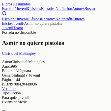
Libros Resumidos
Escolar / Juvenil
Clásicos
Narrativa
No ficción
Autores
Buscar
Escolar / Juvenil
Clásicos
Narrativa
No ficción
Autores
Inicio
/
Juvenil
/
Asmir no quiere pistolas
Juvenil
Teatro
Portada no disponible
Asmir no quiere pistolas
Christobel Mattingley
Autor
Christobel Mattingley
Año
1996
Editorial
Alfaguara
Género
Infantil y Juvenil
Páginas
144
ISBN
9788420449036
Ver libro
Tipo
Ficción
Para quién
juvenil
Extensión
Media