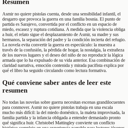
Resumen
Asmir no quiere pistolas cuenta, desde una sensibilidad infantil, el
desgarro que provoca la guerra en una familia bosnia. El punto de
partida es Sarajevo, convertida por el conflicto en un espacio de
miedo, escasez y ruptura cotidiana. A medida que la violencia obliga
a huir, el relato sigue el desplazamiento de Asmir, su madre y sus
hermanos, la separación del padre y la condición incierta del refugio.
La novela evita convertir la guerra en espectáculo: la muestra a
través de la confusión, la pérdida de hogar, la nostalgia, la extrañeza
de los nuevos lugares y el deseo del niño de no reproducir la lógica
armada que lo ha expulsado de su vida anterior. Esa combinación de
claridad narrativa, emoción contenida y mirada pacifista explica por
qué el libro ha seguido circulando como lectura formativa.
Qué conviene saber antes de leer este
resumen
No todas las novelas sobre guerra necesitan escenas grandilocuentes
para conmover. Asmir no quiere pistolas trabaja en una escala
mucho más difícil: la del miedo doméstico, la maleta improvisada, la
familia partida y la infancia obligada a entender demasiado pronto
qué significa huir. Christobel Mattingley convierte un conflicto
histórico complejo en una experiencia narrable para lectores jóvenes