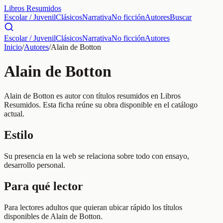
Libros Resumidos
Escolar / Juvenil
Clásicos
Narrativa
No ficción
Autores
Buscar
Escolar / Juvenil
Clásicos
Narrativa
No ficción
Autores
Inicio
/
Autores
/
Alain de Botton
Alain de Botton
Alain de Botton es autor con títulos resumidos en Libros
Resumidos. Esta ficha reúne su obra disponible en el catálogo
actual.
Estilo
Su presencia en la web se relaciona sobre todo con ensayo,
desarrollo personal.
Para qué lector
Para lectores adultos que quieran ubicar rápido los títulos
disponibles de Alain de Botton.