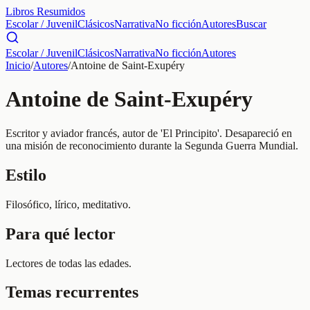
Libros Resumidos
Escolar / Juvenil
Clásicos
Narrativa
No ficción
Autores
Buscar
Escolar / Juvenil
Clásicos
Narrativa
No ficción
Autores
Inicio
/
Autores
/
Antoine de Saint-Exupéry
Antoine de Saint-Exupéry
Escritor y aviador francés, autor de 'El Principito'. Desapareció en
una misión de reconocimiento durante la Segunda Guerra Mundial.
Estilo
Filosófico, lírico, meditativo.
Para qué lector
Lectores de todas las edades.
Temas recurrentes