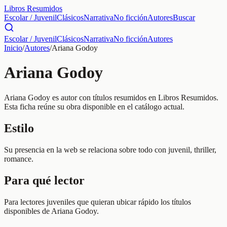
Libros Resumidos
Escolar / Juvenil
Clásicos
Narrativa
No ficción
Autores
Buscar
Escolar / Juvenil
Clásicos
Narrativa
No ficción
Autores
Inicio
/
Autores
/
Ariana Godoy
Ariana Godoy
Ariana Godoy es autor con títulos resumidos en Libros Resumidos.
Esta ficha reúne su obra disponible en el catálogo actual.
Estilo
Su presencia en la web se relaciona sobre todo con juvenil, thriller,
romance.
Para qué lector
Para lectores juveniles que quieran ubicar rápido los títulos
disponibles de Ariana Godoy.