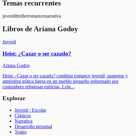
Temas recurrentes
juvenil
thriller
romance
narrativa
Libros de
Ariana Godoy
Juvenil
Heist: ¿Cazar o ser cazado?
Ariana Godoy
Heist: ¿Cazar o ser cazado? combina romance juvenil, suspense y
atmósfera gótica ligera en un pueblo pequeño gobernado por
costumbres religiosas estrictas. Leig
...
Explorar
Juvenil / Escolar
Clásicos
Narrativa
Desarrollo personal
Teatro