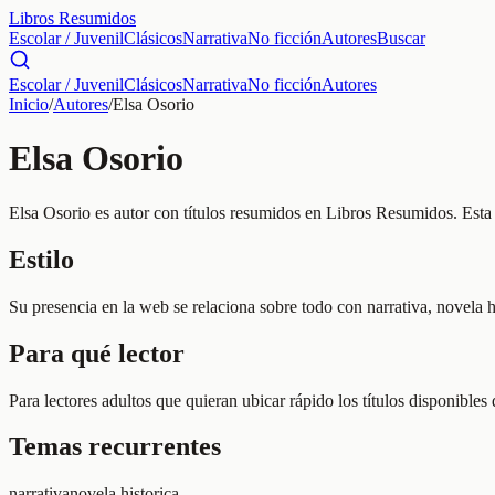
Libros Resumidos
Escolar / Juvenil
Clásicos
Narrativa
No ficción
Autores
Buscar
Escolar / Juvenil
Clásicos
Narrativa
No ficción
Autores
Inicio
/
Autores
/
Elsa Osorio
Elsa Osorio
Elsa Osorio es autor con títulos resumidos en Libros Resumidos. Esta f
Estilo
Su presencia en la web se relaciona sobre todo con narrativa, novela h
Para qué lector
Para lectores adultos que quieran ubicar rápido los títulos disponibles
Temas recurrentes
narrativa
novela historica