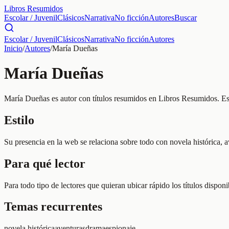
Libros Resumidos
Escolar / Juvenil
Clásicos
Narrativa
No ficción
Autores
Buscar
Escolar / Juvenil
Clásicos
Narrativa
No ficción
Autores
Inicio
/
Autores
/
María Dueñas
María Dueñas
María Dueñas es autor con títulos resumidos en Libros Resumidos. Esta
Estilo
Su presencia en la web se relaciona sobre todo con novela histórica, 
Para qué lector
Para todo tipo de lectores que quieran ubicar rápido los títulos dispo
Temas recurrentes
novela histórica
aventuras
drama
espionaje