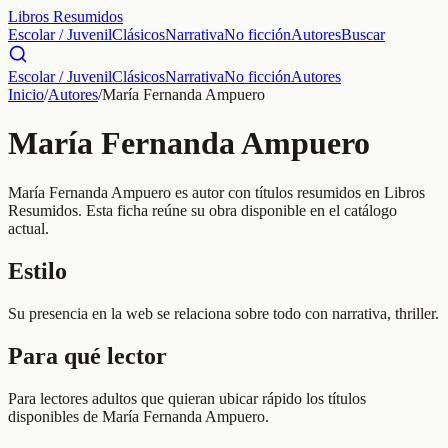
Libros Resumidos
Escolar / Juvenil
Clásicos
Narrativa
No ficción
Autores
Buscar
Escolar / Juvenil
Clásicos
Narrativa
No ficción
Autores
Inicio
/
Autores
/
María Fernanda Ampuero
María Fernanda Ampuero
María Fernanda Ampuero es autor con títulos resumidos en Libros
Resumidos. Esta ficha reúne su obra disponible en el catálogo
actual.
Estilo
Su presencia en la web se relaciona sobre todo con narrativa, thriller.
Para qué lector
Para lectores adultos que quieran ubicar rápido los títulos
disponibles de María Fernanda Ampuero.