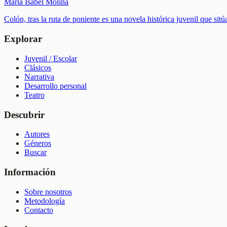
María Isabel Molina
Colón, tras la ruta de poniente es una novela histórica juvenil que sitú
Explorar
Juvenil / Escolar
Clásicos
Narrativa
Desarrollo personal
Teatro
Descubrir
Autores
Géneros
Buscar
Información
Sobre nosotros
Metodología
Contacto