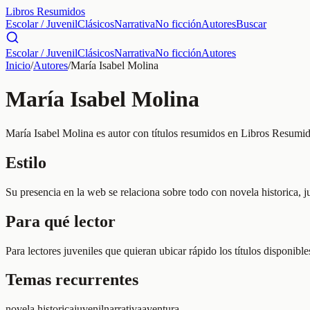
Libros Resumidos
Escolar / Juvenil
Clásicos
Narrativa
No ficción
Autores
Buscar
Escolar / Juvenil
Clásicos
Narrativa
No ficción
Autores
Inicio
/
Autores
/
María Isabel Molina
María Isabel Molina
María Isabel Molina es autor con títulos resumidos en Libros Resumido
Estilo
Su presencia en la web se relaciona sobre todo con novela historica, ju
Para qué lector
Para lectores juveniles que quieran ubicar rápido los títulos disponibl
Temas recurrentes
novela historica
juvenil
narrativa
aventura