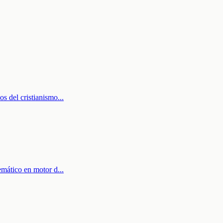
os del cristianismo
...
temático en motor d
...