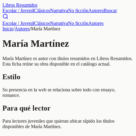
Libros Resumidos
Escolar / Juvenil
Clásicos
Narrativa
No ficción
Autores
Buscar
Escolar / Juvenil
Clásicos
Narrativa
No ficción
Autores
Inicio
/
Autores
/
María Martínez
María Martínez
María Martínez es autor con títulos resumidos en Libros Resumidos.
Esta ficha reúne su obra disponible en el catálogo actual.
Estilo
Su presencia en la web se relaciona sobre todo con ensayo,
romance.
Para qué lector
Para lectores juveniles que quieran ubicar rápido los títulos
disponibles de María Martínez.