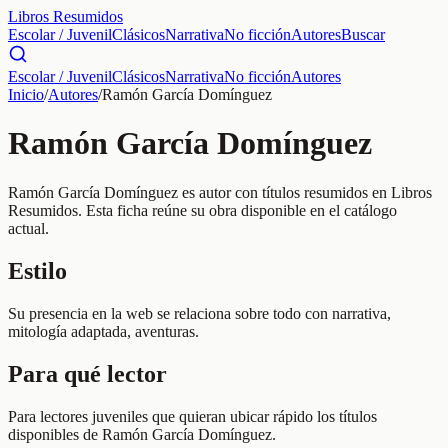
Libros Resumidos
Escolar / Juvenil
Clásicos
Narrativa
No ficción
Autores
Buscar
Escolar / Juvenil
Clásicos
Narrativa
No ficción
Autores
Inicio
/
Autores
/
Ramón García Domínguez
Ramón García Domínguez
Ramón García Domínguez es autor con títulos resumidos en Libros
Resumidos. Esta ficha reúne su obra disponible en el catálogo
actual.
Estilo
Su presencia en la web se relaciona sobre todo con narrativa,
mitología adaptada, aventuras.
Para qué lector
Para lectores juveniles que quieran ubicar rápido los títulos
disponibles de Ramón García Domínguez.