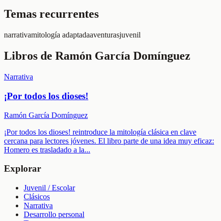
Temas recurrentes
narrativa
mitología adaptada
aventuras
juvenil
Libros de
Ramón García Domínguez
Narrativa
¡Por todos los dioses!
Ramón García Domínguez
¡Por todos los dioses! reintroduce la mitología clásica en clave
cercana para lectores jóvenes. El libro parte de una idea muy eficaz:
Homero es trasladado a la
...
Explorar
Juvenil / Escolar
Clásicos
Narrativa
Desarrollo personal