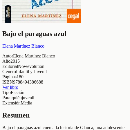
Bajo el paraguas azul
Elena Martínez Blanco
Autor
Elena Martínez Blanco
Año
2015
Editorial
Nowevolution
Género
Infantil y Juvenil
Páginas
180
ISBN
9788494386688
Ver libro
Tipo
Ficción
Para quién
juvenil
Extensión
Media
Resumen
Bajo el paraguas azul cuenta la historia de Glauca, una adolescente