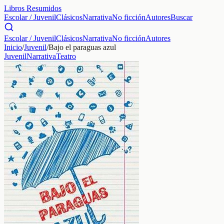
Libros Resumidos
Escolar / Juvenil
Clásicos
Narrativa
No ficción
Autores
Buscar
Escolar / Juvenil
Clásicos
Narrativa
No ficción
Autores
Inicio
/
Juvenil
/
Bajo el paraguas azul
Juvenil
Narrativa
Teatro