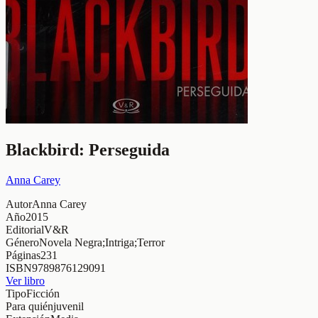
Blackbird: Perseguida
Anna Carey
Autor
Anna Carey
Año
2015
Editorial
V&R
Género
Novela Negra;Intriga;Terror
Páginas
231
ISBN
9789876129091
Ver libro
Tipo
Ficción
Para quién
juvenil