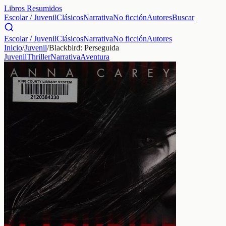
Libros Resumidos
Escolar / Juvenil
Clásicos
Narrativa
No ficción
Autores
Buscar
Escolar / Juvenil
Clásicos
Narrativa
No ficción
Autores
Inicio
/
Juvenil
/
Blackbird: Perseguida
Juvenil
Thriller
Narrativa
Aventura