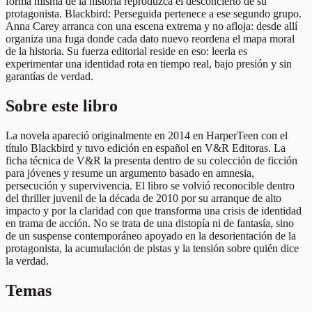
forma misma de la historia reproduzca el desconcierto de su
protagonista. Blackbird: Perseguida pertenece a ese segundo grupo.
Anna Carey arranca con una escena extrema y no afloja: desde allí
organiza una fuga donde cada dato nuevo reordena el mapa moral
de la historia. Su fuerza editorial reside en eso: leerla es
experimentar una identidad rota en tiempo real, bajo presión y sin
garantías de verdad.
Sobre este libro
La novela apareció originalmente en 2014 en HarperTeen con el
título Blackbird y tuvo edición en español en V&R Editoras. La
ficha técnica de V&R la presenta dentro de su colección de ficción
para jóvenes y resume un argumento basado en amnesia,
persecución y supervivencia. El libro se volvió reconocible dentro
del thriller juvenil de la década de 2010 por su arranque de alto
impacto y por la claridad con que transforma una crisis de identidad
en trama de acción. No se trata de una distopía ni de fantasía, sino
de un suspense contemporáneo apoyado en la desorientación de la
protagonista, la acumulación de pistas y la tensión sobre quién dice
la verdad.
Temas