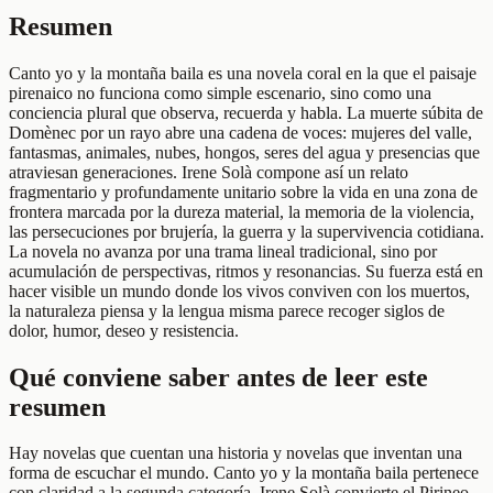
Resumen
Canto yo y la montaña baila es una novela coral en la que el paisaje
pirenaico no funciona como simple escenario, sino como una
conciencia plural que observa, recuerda y habla. La muerte súbita de
Domènec por un rayo abre una cadena de voces: mujeres del valle,
fantasmas, animales, nubes, hongos, seres del agua y presencias que
atraviesan generaciones. Irene Solà compone así un relato
fragmentario y profundamente unitario sobre la vida en una zona de
frontera marcada por la dureza material, la memoria de la violencia,
las persecuciones por brujería, la guerra y la supervivencia cotidiana.
La novela no avanza por una trama lineal tradicional, sino por
acumulación de perspectivas, ritmos y resonancias. Su fuerza está en
hacer visible un mundo donde los vivos conviven con los muertos,
la naturaleza piensa y la lengua misma parece recoger siglos de
dolor, humor, deseo y resistencia.
Qué conviene saber antes de leer este
resumen
Hay novelas que cuentan una historia y novelas que inventan una
forma de escuchar el mundo. Canto yo y la montaña baila pertenece
con claridad a la segunda categoría. Irene Solà convierte el Pirineo