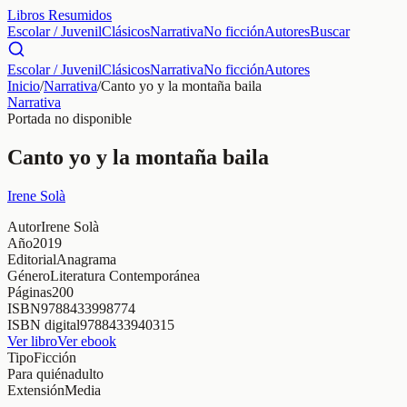
Libros Resumidos
Escolar / Juvenil
Clásicos
Narrativa
No ficción
Autores
Buscar
Escolar / Juvenil
Clásicos
Narrativa
No ficción
Autores
Inicio
/
Narrativa
/
Canto yo y la montaña baila
Narrativa
Portada no disponible
Canto yo y la montaña baila
Irene Solà
Autor
Irene Solà
Año
2019
Editorial
Anagrama
Género
Literatura Contemporánea
Páginas
200
ISBN
9788433998774
ISBN digital
9788433940315
Ver libro
Ver ebook
Tipo
Ficción
Para quién
adulto
Extensión
Media