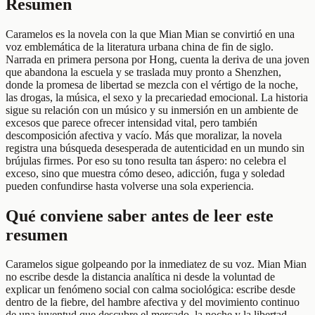
Resumen
Caramelos es la novela con la que Mian Mian se convirtió en una
voz emblemática de la literatura urbana china de fin de siglo.
Narrada en primera persona por Hong, cuenta la deriva de una joven
que abandona la escuela y se traslada muy pronto a Shenzhen,
donde la promesa de libertad se mezcla con el vértigo de la noche,
las drogas, la música, el sexo y la precariedad emocional. La historia
sigue su relación con un músico y su inmersión en un ambiente de
excesos que parece ofrecer intensidad vital, pero también
descomposición afectiva y vacío. Más que moralizar, la novela
registra una búsqueda desesperada de autenticidad en un mundo sin
brújulas firmes. Por eso su tono resulta tan áspero: no celebra el
exceso, sino que muestra cómo deseo, adicción, fuga y soledad
pueden confundirse hasta volverse una sola experiencia.
Qué conviene saber antes de leer este
resumen
Caramelos sigue golpeando por la inmediatez de su voz. Mian Mian
no escribe desde la distancia analítica ni desde la voluntad de
explicar un fenómeno social con calma sociológica: escribe desde
dentro de la fiebre, del hambre afectiva y del movimiento continuo
de una juventud que descubre el mercado, la noche y la libertad