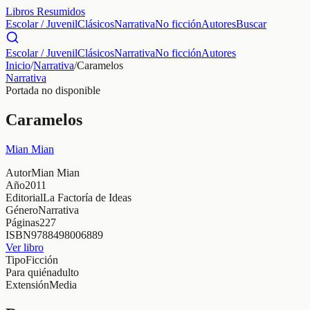
Libros Resumidos
Escolar / Juvenil
Clásicos
Narrativa
No ficción
Autores
Buscar
Escolar / Juvenil
Clásicos
Narrativa
No ficción
Autores
Inicio
/
Narrativa
/
Caramelos
Narrativa
Portada no disponible
Caramelos
Mian Mian
Autor
Mian Mian
Año
2011
Editorial
La Factoría de Ideas
Género
Narrativa
Páginas
227
ISBN
9788498006889
Ver libro
Tipo
Ficción
Para quién
adulto
Extensión
Media