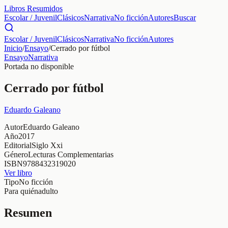
Libros Resumidos
Escolar / Juvenil
Clásicos
Narrativa
No ficción
Autores
Buscar
Escolar / Juvenil
Clásicos
Narrativa
No ficción
Autores
Inicio
/
Ensayo
/
Cerrado por fútbol
Ensayo
Narrativa
Portada no disponible
Cerrado por fútbol
Eduardo Galeano
Autor
Eduardo Galeano
Año
2017
Editorial
Siglo Xxi
Género
Lecturas Complementarias
ISBN
9788432319020
Ver libro
Tipo
No ficción
Para quién
adulto
Resumen