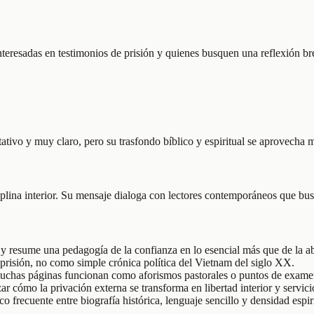
 interesadas en testimonios de prisión y quienes busquen una reflexión br
tativo y muy claro, pero su trasfondo bíblico y espiritual se aprovecha m
lina interior. Su mensaje dialoga con lectores contemporáneos que buscan
es y resume una pedagogía de la confianza en lo esencial más que de la a
a prisión, no como simple crónica política del Vietnam del siglo XX.
muchas páginas funcionan como aforismos pastorales o puntos de examen
ar cómo la privación externa se transforma en libertad interior y servici
 frecuente entre biografía histórica, lenguaje sencillo y densidad espiri