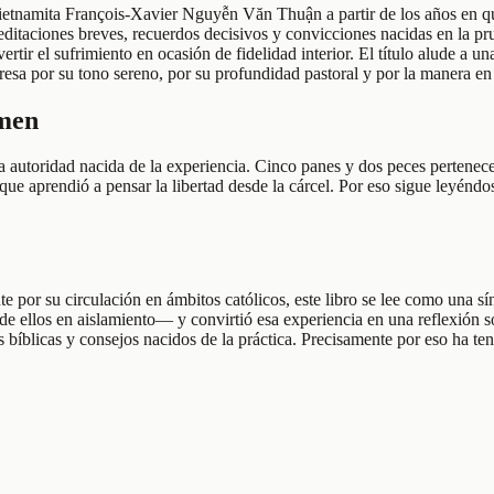
 vietnamita François-Xavier Nguyễn Văn Thuận a partir de los años en q
itaciones breves, recuerdos decisivos y convicciones nacidas en la prueb
rtir el sufrimiento en ocasión de fidelidad interior. El título alude a
esa por su tono sereno, por su profundidad pastoral y por la manera en q
umen
na autoridad nacida de la experiencia. Cinco panes y dos peces pertene
 que aprendió a pensar la libertad desde la cárcel. Por eso sigue leyénd
por su circulación en ámbitos católicos, este libro se lee como una sí
 ellos en aislamiento— y convirtió esa experiencia en una reflexión sob
 bíblicas y consejos nacidos de la práctica. Precisamente por eso ha ten