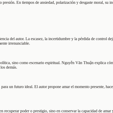
 presión. En tiempos de ansiedad, polarización y desgaste moral, su ins
riencia del autor. La escasez, la incertidumbre y la pérdida de control d
mente irrenunciable.
política, sino como escenario espiritual. Nguyễn Văn Thuận explica cóm
n los demás.
 para un futuro ideal. El autor propone amar el momento presente, hacer 
e en recuperar poder o prestigio, sino en conservar la capacidad de amar y