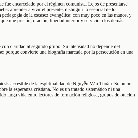
ue fue encarcelado por el régimen comunista. Lejos de presentarse
a: aprender a vivir el presente, distinguir lo esencial de lo
 una pedagogía de la escasez evangélica: con muy poco en las manos, y
ue une prisión, oración, libertad interior y servicio a los demás.
ce con claridad al segundo grupo. Su intensidad no depende del
ose: porque convierte una biografía marcada por la persecución en una
ntesis accesible de la espiritualidad de Nguyễn Văn Thuận. Su autor
re la esperanza cristiana. No es un tratado sistemático ni una
ido larga vida entre lectores de formación religiosa, grupos de oración