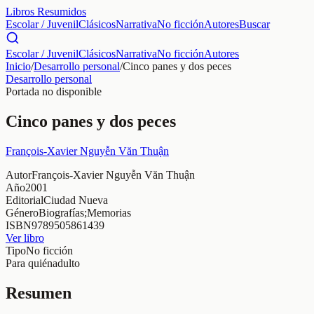
Libros Resumidos
Escolar / Juvenil
Clásicos
Narrativa
No ficción
Autores
Buscar
Escolar / Juvenil
Clásicos
Narrativa
No ficción
Autores
Inicio
/
Desarrollo personal
/
Cinco panes y dos peces
Desarrollo personal
Portada no disponible
Cinco panes y dos peces
François-Xavier Nguyễn Văn Thuận
Autor
François-Xavier Nguyễn Văn Thuận
Año
2001
Editorial
Ciudad Nueva
Género
Biografías;Memorias
ISBN
9789505861439
Ver libro
Tipo
No ficción
Para quién
adulto
Resumen