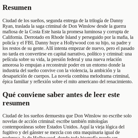
Resumen
Ciudad de los sueños, segunda entrega de la trilogía de Danny
Ryan, traslada la saga criminal de Don Winslow desde la guerra
mafiosa de la Costa Este hasta la promesa luminosa y corrupta de
California. Derrotado en Rhode Island y perseguido por la mafia, la
policía y el FBI, Danny huye a Hollywood con su hijo, su padre y
los restos de su gente. Allí intenta empezar de nuevo, pero el pasado
no tarda en convertirse en capital narrativo, político y criminal: una
película sobre su vida, la presión federal y una nueva relación
amorosa lo empujan a reconstruir poder en un entorno donde la
industria del sueño convive con la violencia, la ambición y la
desaparición de cuerpos. La novela combina melodrama criminal,
épica familiar y reflexión sobre el mito americano del renacimiento.
Qué conviene saber antes de leer este
resumen
Ciudad de los sueños demuestra que Don Winslow no escribe solo
novelas de acción criminal: escribe también mitologías
contemporáneas sobre Estados Unidos. Aquí la vieja lógica del
fugitivo y del gánster se mezcla con otra maquinaria igual de
poderosa, la de Hollywood, donde toda biografía puede ser