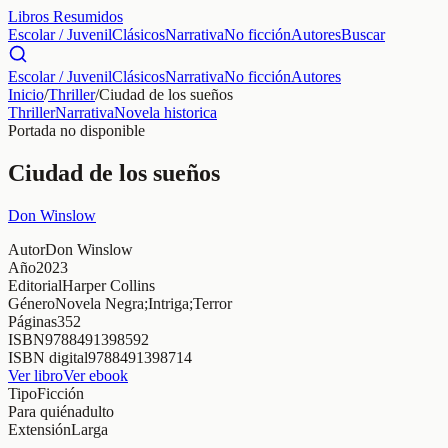
Libros Resumidos
Escolar / Juvenil
Clásicos
Narrativa
No ficción
Autores
Buscar
Escolar / Juvenil
Clásicos
Narrativa
No ficción
Autores
Inicio
/
Thriller
/
Ciudad de los sueños
Thriller
Narrativa
Novela historica
Portada no disponible
Ciudad de los sueños
Don Winslow
Autor
Don Winslow
Año
2023
Editorial
Harper Collins
Género
Novela Negra;Intriga;Terror
Páginas
352
ISBN
9788491398592
ISBN digital
9788491398714
Ver libro
Ver ebook
Tipo
Ficción
Para quién
adulto
Extensión
Larga