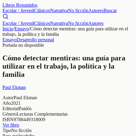
Libros Resumidos
Escolar / Juvenil
Clásicos
Narrativa
No ficción
Autores
Buscar
Escolar / Juvenil
Clásicos
Narrativa
No ficción
Autores
Inicio
/
Ensayo
/
Cómo detectar mentiras: una guía para utilizar en el
trabajo, la política y la familia
Ensayo
Desarrollo personal
Portada no disponible
Cómo detectar mentiras: una guía para
utilizar en el trabajo, la política y la
familia
Paul Ekman
Autor
Paul Ekman
Año
2021
Editorial
Paidós
Género
Lecturas Complementarias
ISBN
9788449318009
Ver libro
Tipo
No ficción
Para quién
adulto