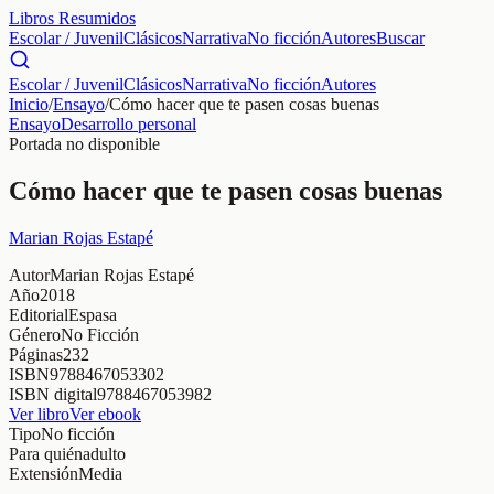
Libros Resumidos
Escolar / Juvenil
Clásicos
Narrativa
No ficción
Autores
Buscar
Escolar / Juvenil
Clásicos
Narrativa
No ficción
Autores
Inicio
/
Ensayo
/
Cómo hacer que te pasen cosas buenas
Ensayo
Desarrollo personal
Portada no disponible
Cómo hacer que te pasen cosas buenas
Marian Rojas Estapé
Autor
Marian Rojas Estapé
Año
2018
Editorial
Espasa
Género
No Ficción
Páginas
232
ISBN
9788467053302
ISBN digital
9788467053982
Ver libro
Ver ebook
Tipo
No ficción
Para quién
adulto
Extensión
Media