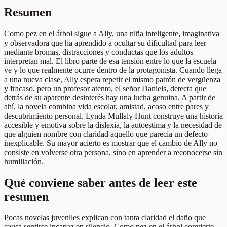
Resumen
Como pez en el árbol sigue a Ally, una niña inteligente, imaginativa
y observadora que ha aprendido a ocultar su dificultad para leer
mediante bromas, distracciones y conductas que los adultos
interpretan mal. El libro parte de esa tensión entre lo que la escuela
ve y lo que realmente ocurre dentro de la protagonista. Cuando llega
a una nueva clase, Ally espera repetir el mismo patrón de vergüenza
y fracaso, pero un profesor atento, el señor Daniels, detecta que
detrás de su aparente desinterés hay una lucha genuina. A partir de
ahí, la novela combina vida escolar, amistad, acoso entre pares y
descubrimiento personal. Lynda Mullaly Hunt construye una historia
accesible y emotiva sobre la dislexia, la autoestima y la necesidad de
que alguien nombre con claridad aquello que parecía un defecto
inexplicable. Su mayor acierto es mostrar que el cambio de Ally no
consiste en volverse otra persona, sino en aprender a reconocerse sin
humillación.
Qué conviene saber antes de leer este
resumen
Pocas novelas juveniles explican con tanta claridad el daño que
causa sentirse incapaz en silencio. Como pez en el árbol convierte