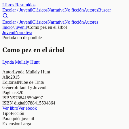
Libros Resumidos
Escolar / Juvenil
Clásicos
Narrativa
No ficción
Autores
Buscar
Escolar / Juvenil
Clásicos
Narrativa
No ficción
Autores
Inicio
/
Juvenil
/
Como pez en el árbol
Juvenil
Narrativa
Portada no disponible
Como pez en el árbol
Lynda Mullaly Hunt
Autor
Lynda Mullaly Hunt
Año
2015
Editorial
Nube de Tinta
Género
Infantil y Juvenil
Páginas
320
ISBN
9788415594697
ISBN digital
9788415594864
Ver libro
Ver ebook
Tipo
Ficción
Para quién
juvenil
Extensión
Larga