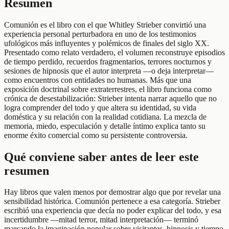
Resumen
Comunión es el libro con el que Whitley Strieber convirtió una
experiencia personal perturbadora en uno de los testimonios
ufológicos más influyentes y polémicos de finales del siglo XX.
Presentado como relato verdadero, el volumen reconstruye episodios
de tiempo perdido, recuerdos fragmentarios, terrores nocturnos y
sesiones de hipnosis que el autor interpreta —o deja interpretar—
como encuentros con entidades no humanas. Más que una
exposición doctrinal sobre extraterrestres, el libro funciona como
crónica de desestabilización: Strieber intenta narrar aquello que no
logra comprender del todo y que altera su identidad, su vida
doméstica y su relación con la realidad cotidiana. La mezcla de
memoria, miedo, especulación y detalle íntimo explica tanto su
enorme éxito comercial como su persistente controversia.
Qué conviene saber antes de leer este
resumen
Hay libros que valen menos por demostrar algo que por revelar una
sensibilidad histórica. Comunión pertenece a esa categoría. Strieber
escribió una experiencia que decía no poder explicar del todo, y esa
incertidumbre —mitad terror, mitad interpretación— terminó
marcando la imaginación popular sobre visitantes, hipnosis y tiempo