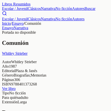
Libros Resumidos
Escolar / Juvenil
Clásicos
Narrativa
No ficción
Autores
Buscar
Escolar / Juvenil
Clásicos
Narrativa
No ficción
Autores
Inicio
/
Ensayo
/
Comunión
Ensayo
Narrativa
Portada no disponible
Comunión
Whitley Strieber
Autor
Whitley Strieber
Año
1987
Editorial
Plaza & Janés
Género
Biografías;Memorias
Páginas
306
ISBN
9788401373268
Ver libro
Tipo
No ficción
Para quién
adulto
Extensión
Larga