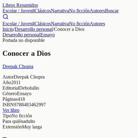
Libros Resumidos
Escolar / Juvenil
Clásicos
Narrativa
No ficción
Autores
Buscar
Escolar / Juvenil
Clásicos
Narrativa
No ficción
Autores
Inicio
/
Desarrollo personal
/
Conocer a Dios
Desarrollo personal
Ensayo
Portada no disponible
Conocer a Dios
Deepak Chopra
Autor
Deepak Chopra
Año
2011
Editorial
Debolsillo
Género
Ensayo
Páginas
418
ISBN
9788483462997
Ver libro
Tipo
No ficción
Para quién
adulto
Extensión
Muy larga