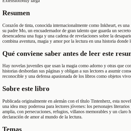
Extensión
Muy larga
Resumen
Corazón de tinta, conocida internacionalmente como Inkheart, es una no
su padre Mo, un encuadernador de gran talento que guarda un secreto d
desencadena una fuga y una cadena de revelaciones sobre la desaparici
combina aventura, magia y amor por la lectura en una historia donde l
Qué conviene saber antes de leer este res
Hay novelas juveniles que usan la magia como adorno y otras que conv
historias desbordan sus páginas y obligan a sus lectores a asumir conse
reconocible y una defensa apasionada de los libros como objetos vivos
Sobre este libro
Publicada originalmente en alemán con el título Tintenherz, esta novel
una idea muy poderosa para lectores jóvenes: los personajes literarios
amplia, con persecuciones, refugios, villanos memorables y un claro ho
declaración de amor al mundo de la lectura.
Temas