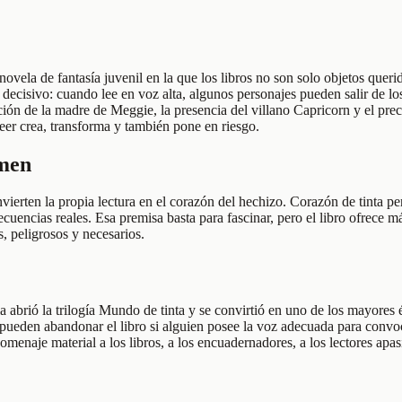
vela de fantasía juvenil en la que los libros no son solo objetos querid
ecisivo: cuando lee en voz alta, algunos personajes pueden salir de los
ón de la madre de Meggie, la presencia del villano Capricorn y el preci
eer crea, transforma y también pone en riesgo.
umen
ierten la propia lectura en el corazón del hechizo. Corazón de tinta p
cuencias reales. Esa premisa basta para fascinar, pero el libro ofrece m
, peligrosos y necesarios.
a abrió la trilogía Mundo de tinta y se convirtió en uno de los mayores
 pueden abandonar el libro si alguien posee la voz adecuada para convoc
menaje material a los libros, a los encuadernadores, a los lectores apa