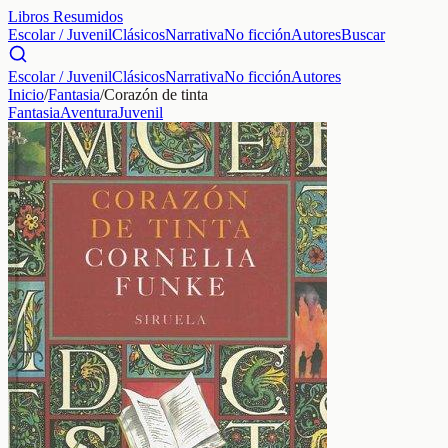
Libros Resumidos
Escolar / Juvenil
Clásicos
Narrativa
No ficción
Autores
Buscar
Escolar / Juvenil
Clásicos
Narrativa
No ficción
Autores
Inicio
/
Fantasia
/
Corazón de tinta
Fantasia
Aventura
Juvenil