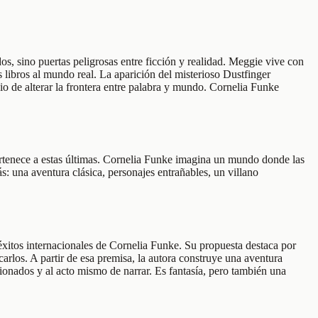
os, sino puertas peligrosas entre ficción y realidad. Meggie vive con
 libros al mundo real. La aparición del misterioso Dustfinger
o de alterar la frontera entre palabra y mundo. Cornelia Funke
ertenece a estas últimas. Cornelia Funke imagina un mundo donde las
ás: una aventura clásica, personajes entrañables, un villano
 éxitos internacionales de Cornelia Funke. Su propuesta destaca por
arlos. A partir de esa premisa, la autora construye una aventura
sionados y al acto mismo de narrar. Es fantasía, pero también una