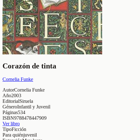
Corazón de tinta
Cornelia Funke
Autor
Cornelia Funke
Año
2003
Editorial
Siruela
Género
Infantil y Juvenil
Páginas
534
ISBN
9788478447909
Ver libro
Tipo
Ficción
Para quién
juvenil