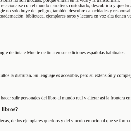
istorias no son inocuas, porque entran en la vida y la transforman.
relacionarse con el mundo narrativo: custodiarlo, descubrirlo y quedar 
ie no solo huye del peligro, también descubre capacidades y responsab
ncuadernación, biblioteca, ejemplares raros y lectura en voz alta tienen v
ngre de tinta e Muerte de tinta en sus ediciones españolas habituales.
ultos la disfrutan. Su lenguaje es accesible, pero su extensión y complej
cer salir personajes del libro al mundo real y alterar así la frontera ent
 libros?
otecas, de los ejemplares queridos y del vínculo emocional que se forma c