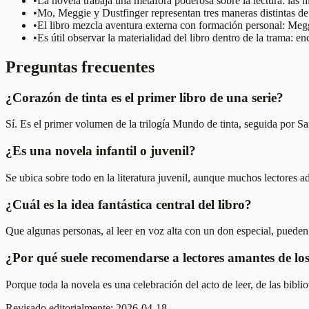
•
La novela trabaja una metáfora poderosa sobre la lectura: las h
•
Mo, Meggie y Dustfinger representan tres maneras distintas de 
•
El libro mezcla aventura externa con formación personal: Megg
•
Es útil observar la materialidad del libro dentro de la trama: e
Preguntas frecuentes
¿Corazón de tinta es el primer libro de una serie?
Sí. Es el primer volumen de la trilogía Mundo de tinta, seguida por Sa
¿Es una novela infantil o juvenil?
Se ubica sobre todo en la literatura juvenil, aunque muchos lectores ad
¿Cuál es la idea fantástica central del libro?
Que algunas personas, al leer en voz alta con un don especial, pueden ha
¿Por qué suele recomendarse a lectores amantes de los
Porque toda la novela es una celebración del acto de leer, de las bibli
Revisado editorialmente:
2026-04-18