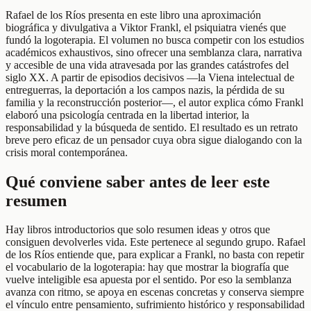
Rafael de los Ríos presenta en este libro una aproximación
biográfica y divulgativa a Viktor Frankl, el psiquiatra vienés que
fundó la logoterapia. El volumen no busca competir con los estudios
académicos exhaustivos, sino ofrecer una semblanza clara, narrativa
y accesible de una vida atravesada por las grandes catástrofes del
siglo XX. A partir de episodios decisivos —la Viena intelectual de
entreguerras, la deportación a los campos nazis, la pérdida de su
familia y la reconstrucción posterior—, el autor explica cómo Frankl
elaboró una psicología centrada en la libertad interior, la
responsabilidad y la búsqueda de sentido. El resultado es un retrato
breve pero eficaz de un pensador cuya obra sigue dialogando con la
crisis moral contemporánea.
Qué conviene saber antes de leer este
resumen
Hay libros introductorios que solo resumen ideas y otros que
consiguen devolverles vida. Este pertenece al segundo grupo. Rafael
de los Ríos entiende que, para explicar a Frankl, no basta con repetir
el vocabulario de la logoterapia: hay que mostrar la biografía que
vuelve inteligible esa apuesta por el sentido. Por eso la semblanza
avanza con ritmo, se apoya en escenas concretas y conserva siempre
el vínculo entre pensamiento, sufrimiento histórico y responsabilidad