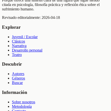
Porque ofrece una síntesis clara de una figura que sigue siendo
citada en psicología, filosofía práctica y reflexión ética sobre el
sufrimiento humano.
Revisado editorialmente:
2026-04-18
Explorar
Juvenil / Escolar
Clásicos
Narrativa
Desarrollo personal
Teatro
Descubrir
Autores
Géneros
Buscar
Información
Sobre nosotros
Metodología
Contacto