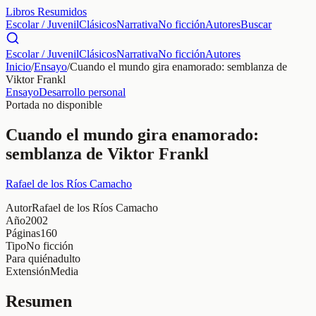
Libros Resumidos
Escolar / Juvenil
Clásicos
Narrativa
No ficción
Autores
Buscar
Escolar / Juvenil
Clásicos
Narrativa
No ficción
Autores
Inicio
/
Ensayo
/
Cuando el mundo gira enamorado: semblanza de
Viktor Frankl
Ensayo
Desarrollo personal
Portada no disponible
Cuando el mundo gira enamorado:
semblanza de Viktor Frankl
Rafael de los Ríos Camacho
Autor
Rafael de los Ríos Camacho
Año
2002
Páginas
160
Tipo
No ficción
Para quién
adulto
Extensión
Media
Resumen