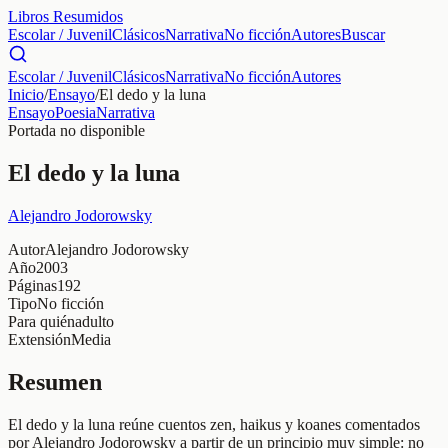
Libros Resumidos
Escolar / Juvenil
Clásicos
Narrativa
No ficción
Autores
Buscar
Escolar / Juvenil
Clásicos
Narrativa
No ficción
Autores
Inicio
/
Ensayo
/
El dedo y la luna
Ensayo
Poesia
Narrativa
Portada no disponible
El dedo y la luna
Alejandro Jodorowsky
Autor
Alejandro Jodorowsky
Año
2003
Páginas
192
Tipo
No ficción
Para quién
adulto
Extensión
Media
Resumen
El dedo y la luna reúne cuentos zen, haikus y koanes comentados
por Alejandro Jodorowsky a partir de un principio muy simple: no