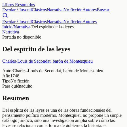
Libros Resumidos
Escolar / Juvenil
Clásicos
Narrativa
No ficción
Autores
Buscar
Escolar / Juvenil
Clásicos
Narrativa
No ficción
Autores
Inicio
/
Narrativa
/
Del espíritu de las leyes
Narrativa
Portada no disponible
Del espíritu de las leyes
Charles-Louis de Secondat, barón de Montesquieu
Autor
Charles-Louis de Secondat, barón de Montesquieu
Año
1748
Tipo
No ficción
Para quién
adulto
Resumen
Del espíritu de las leyes es una de las obras fundacionales del
pensamiento político moderno. Montesquieu no propone un simple
catálogo jurídico, sino una investigación amplia sobre cómo las
leyes se relacionan con la forma de gobierno, la historia, el