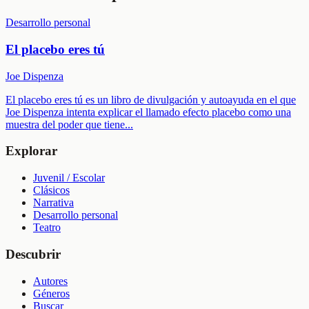
Desarrollo personal
El placebo eres tú
Joe Dispenza
El placebo eres tú es un libro de divulgación y autoayuda en el que
Joe Dispenza intenta explicar el llamado efecto placebo como una
muestra del poder que tiene
...
Explorar
Juvenil / Escolar
Clásicos
Narrativa
Desarrollo personal
Teatro
Descubrir
Autores
Géneros
Buscar