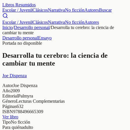
Libros Resumidos
Escolar / Juvenil
Clásicos
Narrativa
No ficción
Autores
Buscar
Escolar / Juvenil
Clásicos
Narrativa
No ficción
Autores
Inicio
/
Desarrollo personal
/
Desarrolla tu cerebro: la ciencia de
cambiar tu mente
Desarrollo personal
Ensayo
Portada no disponible
Desarrolla tu cerebro: la ciencia de
cambiar tu mente
Joe Dispenza
Autor
Joe Dispenza
Año
2009
Editorial
Palmyra
Género
Lecturas Complementarias
Páginas
632
ISBN
9788496665309
Ver libro
Tipo
No ficción
Para quién
adulto