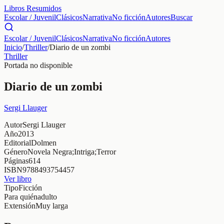
Libros Resumidos
Escolar / Juvenil
Clásicos
Narrativa
No ficción
Autores
Buscar
Escolar / Juvenil
Clásicos
Narrativa
No ficción
Autores
Inicio
/
Thriller
/
Diario de un zombi
Thriller
Portada no disponible
Diario de un zombi
Sergi Llauger
Autor
Sergi Llauger
Año
2013
Editorial
Dolmen
Género
Novela Negra;Intriga;Terror
Páginas
614
ISBN
9788493754457
Ver libro
Tipo
Ficción
Para quién
adulto
Extensión
Muy larga