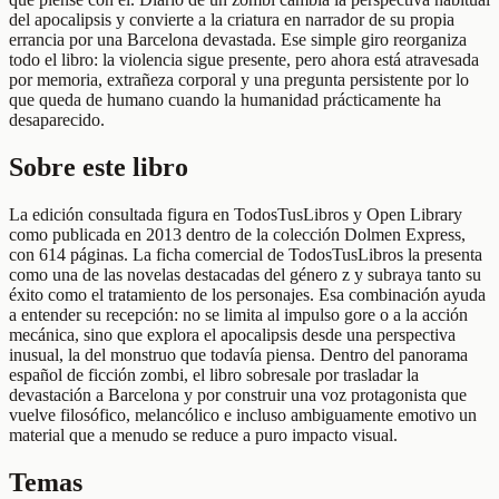
del apocalipsis y convierte a la criatura en narrador de su propia
errancia por una Barcelona devastada. Ese simple giro reorganiza
todo el libro: la violencia sigue presente, pero ahora está atravesada
por memoria, extrañeza corporal y una pregunta persistente por lo
que queda de humano cuando la humanidad prácticamente ha
desaparecido.
Sobre este libro
La edición consultada figura en TodosTusLibros y Open Library
como publicada en 2013 dentro de la colección Dolmen Express,
con 614 páginas. La ficha comercial de TodosTusLibros la presenta
como una de las novelas destacadas del género z y subraya tanto su
éxito como el tratamiento de los personajes. Esa combinación ayuda
a entender su recepción: no se limita al impulso gore o a la acción
mecánica, sino que explora el apocalipsis desde una perspectiva
inusual, la del monstruo que todavía piensa. Dentro del panorama
español de ficción zombi, el libro sobresale por trasladar la
devastación a Barcelona y por construir una voz protagonista que
vuelve filosófico, melancólico e incluso ambiguamente emotivo un
material que a menudo se reduce a puro impacto visual.
Temas