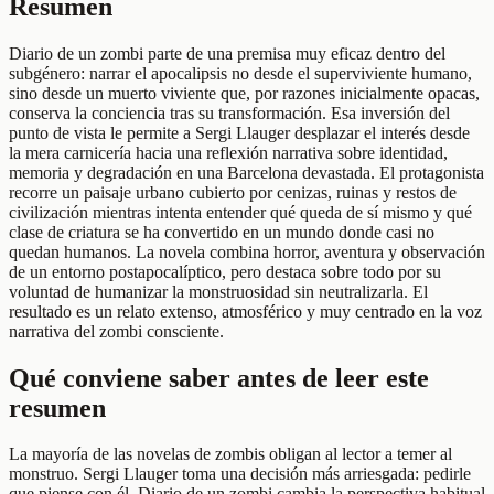
Resumen
Diario de un zombi parte de una premisa muy eficaz dentro del
subgénero: narrar el apocalipsis no desde el superviviente humano,
sino desde un muerto viviente que, por razones inicialmente opacas,
conserva la conciencia tras su transformación. Esa inversión del
punto de vista le permite a Sergi Llauger desplazar el interés desde
la mera carnicería hacia una reflexión narrativa sobre identidad,
memoria y degradación en una Barcelona devastada. El protagonista
recorre un paisaje urbano cubierto por cenizas, ruinas y restos de
civilización mientras intenta entender qué queda de sí mismo y qué
clase de criatura se ha convertido en un mundo donde casi no
quedan humanos. La novela combina horror, aventura y observación
de un entorno postapocalíptico, pero destaca sobre todo por su
voluntad de humanizar la monstruosidad sin neutralizarla. El
resultado es un relato extenso, atmosférico y muy centrado en la voz
narrativa del zombi consciente.
Qué conviene saber antes de leer este
resumen
La mayoría de las novelas de zombis obligan al lector a temer al
monstruo. Sergi Llauger toma una decisión más arriesgada: pedirle
que piense con él. Diario de un zombi cambia la perspectiva habitual