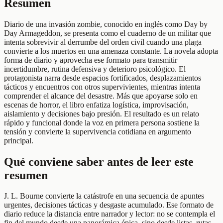
Resumen
Diario de una invasión zombie, conocido en inglés como Day by
Day Armageddon, se presenta como el cuaderno de un militar que
intenta sobrevivir al derrumbe del orden civil cuando una plaga
convierte a los muertos en una amenaza constante. La novela adopta
forma de diario y aprovecha ese formato para transmitir
incertidumbre, rutina defensiva y deterioro psicológico. El
protagonista narra desde espacios fortificados, desplazamientos
tácticos y encuentros con otros supervivientes, mientras intenta
comprender el alcance del desastre. Más que apoyarse solo en
escenas de horror, el libro enfatiza logística, improvisación,
aislamiento y decisiones bajo presión. El resultado es un relato
rápido y funcional donde la voz en primera persona sostiene la
tensión y convierte la supervivencia cotidiana en argumento
principal.
Qué conviene saber antes de leer este
resumen
J. L. Bourne convierte la catástrofe en una secuencia de apuntes
urgentes, decisiones tácticas y desgaste acumulado. Ese formato de
diario reduce la distancia entre narrador y lector: no se contempla el
fin del mundo desde una panorámica épica, sino desde listas, rutas,