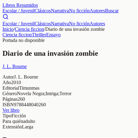
Libros Resumidos
Escolar / Juvenil
Clásicos
Narrativa
No ficción
Autores
Buscar
Escolar / Juvenil
Clásicos
Narrativa
No ficción
Autores
Inicio
/
Ciencia ficcion
/
Diario de una invasión zombie
Ciencia ficcion
Thriller
Ensayo
Portada no disponible
Diario de una invasión zombie
J. L. Bourne
Autor
J. L. Bourne
Año
2010
Editorial
Timunmas
Género
Novela Negra;Intriga;Terror
Páginas
260
ISBN
9788448040260
Ver libro
Tipo
Ficción
Para quién
adulto
Extensión
Larga