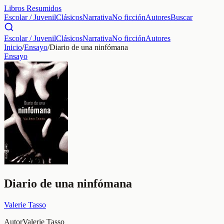
Libros Resumidos
Escolar / Juvenil
Clásicos
Narrativa
No ficción
Autores
Buscar
Escolar / Juvenil
Clásicos
Narrativa
No ficción
Autores
Inicio
/
Ensayo
/
Diario de una ninfómana
Ensayo
Diario de una ninfómana
Valerie Tasso
Autor
Valerie Tasso