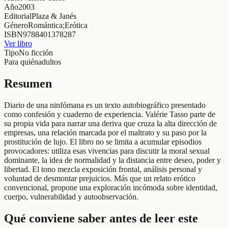
Año
2003
Editorial
Plaza & Janés
Género
Romántica;Erótica
ISBN
9788401378287
Ver libro
Tipo
No ficción
Para quién
adultos
Resumen
Diario de una ninfómana es un texto autobiográfico presentado
como confesión y cuaderno de experiencia. Valérie Tasso parte de
su propia vida para narrar una deriva que cruza la alta dirección de
empresas, una relación marcada por el maltrato y su paso por la
prostitución de lujo. El libro no se limita a acumular episodios
provocadores: utiliza esas vivencias para discutir la moral sexual
dominante, la idea de normalidad y la distancia entre deseo, poder y
libertad. El tono mezcla exposición frontal, análisis personal y
voluntad de desmontar prejuicios. Más que un relato erótico
convencional, propone una exploración incómoda sobre identidad,
cuerpo, vulnerabilidad y autoobservación.
Qué conviene saber antes de leer este