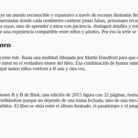
ye un mundo reconocible y expansivo a través de escenas ilustradas llen
arrotadas donde cada centímetro contiene pistas falsas, personajes recurr
 a rayas, sino de aprender a mirar con paciencia, distinguir detalles y or
una experiencia compartible entre niños y adultos. Por eso la serie se v
umen
a como este. Basta una multitud dibujada por Martin Handford para que 
e mirar en el verdadero motor del libro. Esa combinación de humor minús
ué tantos niños vuelven a él una y otra vez.
iones B y B de Blok; una edición de 2015 figura con 32 páginas, forma
 reeditándose porque no depende de una trama fechada, sino de una mecá
didos. El libro se sitúa entre el álbum ilustrado, el pasatiempo y el ju