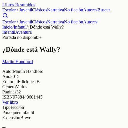
Libros Resumidos
Escolar / Juvenil
Clásicos
Narrativa
No ficción
Autores
Buscar
Escolar / Juvenil
Clásicos
Narrativa
No ficción
Autores
Inicio
/
Infantil
/
¿Dónde está Wally?
Infantil
Aventura
Portada no disponible
¿Dónde está Wally?
Martin Handford
Autor
Martin Handford
Año
2015
Editorial
Ediciones B
Género
Varios
Páginas
32
ISBN
9788440601445
Ver libro
Tipo
Ficción
Para quién
infantil
Extensión
Breve