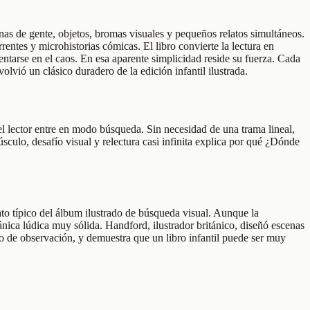
as de gente, objetos, bromas visuales y pequeños relatos simultáneos.
entes y microhistorias cómicas. El libro convierte la lectura en
ientarse en el caos. En esa aparente simplicidad reside su fuerza. Cada
olvió un clásico duradero de la edición infantil ilustrada.
el lector entre en modo búsqueda. Sin necesidad de una trama lineal,
culo, desafío visual y relectura casi infinita explica por qué ¿Dónde
to típico del álbum ilustrado de búsqueda visual. Aunque la
nica lúdica muy sólida. Handford, ilustrador británico, diseñó escenas
ego de observación, y demuestra que un libro infantil puede ser muy