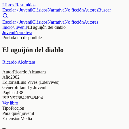
Libros Resumidos
Escolar / Juvenil
Clásicos
Narrativa
No ficción
Autores
Buscar
Escolar / Juvenil
Clásicos
Narrativa
No ficción
Autores
Inicio
/
Juvenil
/
El aguijón del diablo
Juvenil
Narrativa
Portada no disponible
El aguijón del diablo
Ricardo Alcántara
Autor
Ricardo Alcántara
Año
2002
Editorial
Luis Vives (Edelvives)
Género
Infantil y Juvenil
Páginas
138
ISBN
9788426348494
Ver libro
Tipo
Ficción
Para quién
juvenil
Extensión
Media