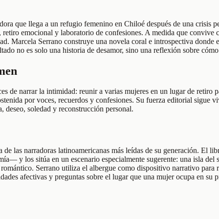
riadora que llega a un refugio femenino en Chiloé después de una crisis
, retiro emocional y laboratorio de confesiones. A medida que convive co
dad. Marcela Serrano construye una novela coral e introspectiva donde el
tado no es solo una historia de desamor, sino una reflexión sobre cómo 
umen
 de narrar la intimidad: reunir a varias mujeres en un lugar de retiro p
ostenida por voces, recuerdos y confesiones. Su fuerza editorial sigue 
, deseo, soledad y reconstrucción personal.
de las narradoras latinoamericanas más leídas de su generación. El lib
ía— y los sitúa en un escenario especialmente sugerente: una isla del 
 romántico. Serrano utiliza el albergue como dispositivo narrativo para 
ldades afectivas y preguntas sobre el lugar que una mujer ocupa en su p