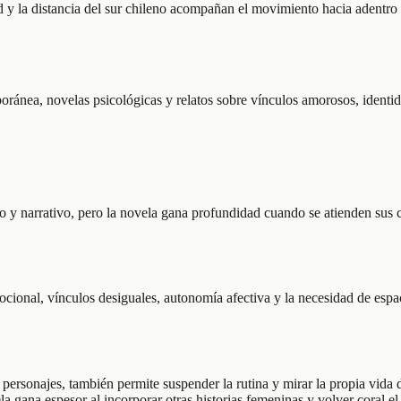
 y la distancia del sur chileno acompañan el movimiento hacia adentro de
poránea, novelas psicológicas y relatos sobre vínculos amorosos, ident
o y narrativo, pero la novela gana profundidad cuando se atienden sus c
onal, vínculos desiguales, autonomía afectiva y la necesidad de espac
ersonajes, también permite suspender la rutina y mirar la propia vida d
la gana espesor al incorporar otras historias femeninas y volver coral e