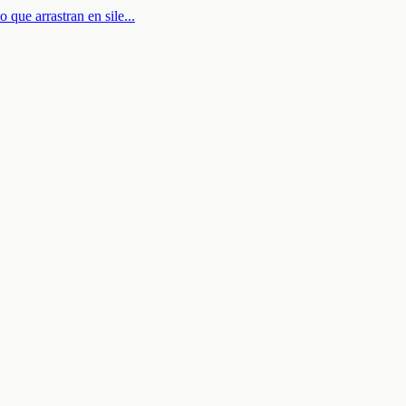
 que arrastran en sile
...