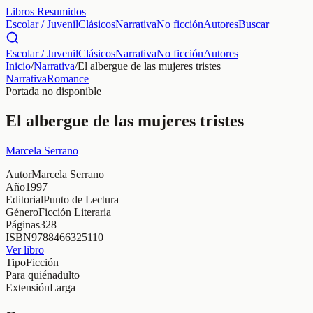
Libros Resumidos
Escolar / Juvenil
Clásicos
Narrativa
No ficción
Autores
Buscar
Escolar / Juvenil
Clásicos
Narrativa
No ficción
Autores
Inicio
/
Narrativa
/
El albergue de las mujeres tristes
Narrativa
Romance
Portada no disponible
El albergue de las mujeres tristes
Marcela Serrano
Autor
Marcela Serrano
Año
1997
Editorial
Punto de Lectura
Género
Ficción Literaria
Páginas
328
ISBN
9788466325110
Ver libro
Tipo
Ficción
Para quién
adulto
Extensión
Larga