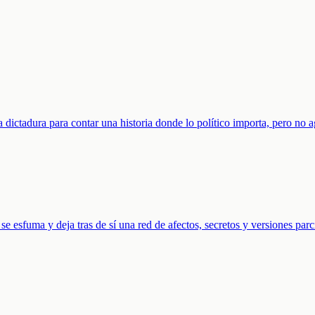
dictadura para contar una historia donde lo político importa, pero no a
e esfuma y deja tras de sí una red de afectos, secretos y versiones parci