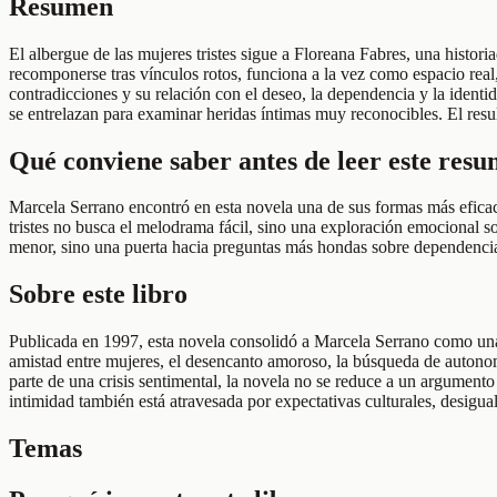
Resumen
El albergue de las mujeres tristes sigue a Floreana Fabres, una histo
recomponerse tras vínculos rotos, funciona a la vez como espacio real
contradicciones y su relación con el deseo, la dependencia y la identi
se entrelazan para examinar heridas íntimas muy reconocibles. El resul
Qué conviene saber antes de leer este res
Marcela Serrano encontró en esta novela una de sus formas más eficaces
tristes no busca el melodrama fácil, sino una exploración emocional s
menor, sino una puerta hacia preguntas más hondas sobre dependencia
Sobre este libro
Publicada en 1997, esta novela consolidó a Marcela Serrano como una 
amistad entre mujeres, el desencanto amoroso, la búsqueda de autonom
parte de una crisis sentimental, la novela no se reduce a un argumento
intimidad también está atravesada por expectativas culturales, desigua
Temas