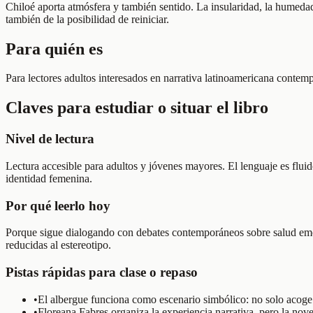
Chiloé aporta atmósfera y también sentido. La insularidad, la humedad
también de la posibilidad de reiniciar.
Para quién es
Para lectores adultos interesados en narrativa latinoamericana contem
Claves para estudiar o situar el libro
Nivel de lectura
Lectura accesible para adultos y jóvenes mayores. El lenguaje es fluid
identidad femenina.
Por qué leerlo hoy
Porque sigue dialogando con debates contemporáneos sobre salud emoci
reducidas al estereotipo.
Pistas rápidas para clase o repaso
•
El albergue funciona como escenario simbólico: no solo acoge p
•
Floreana Fabres organiza la experiencia narrativa, pero la nove