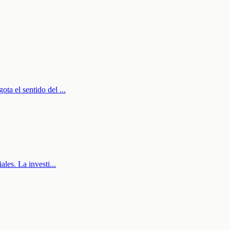
gota el sentido del
...
ales. La investi
...