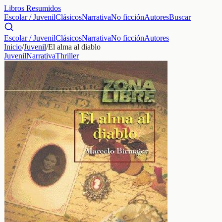
Libros Resumidos
Escolar / Juvenil
Clásicos
Narrativa
No ficción
Autores
Buscar
Escolar / Juvenil
Clásicos
Narrativa
No ficción
Autores
Inicio
/
Juvenil
/
El alma al diablo
Juvenil
Narrativa
Thriller