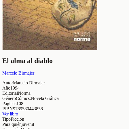
El alma al diablo
Marcelo Birmajer
Autor
Marcelo Birmajer
Año
1994
Editorial
Norma
Género
Cómics;Novela Gráfica
Páginas
108
ISBN
9789580443858
Ver libro
Tipo
Ficción
Para quién
juvenil