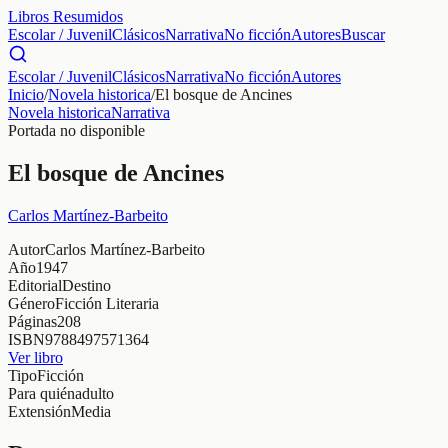
Libros Resumidos
Escolar / Juvenil
Clásicos
Narrativa
No ficción
Autores
Buscar
Escolar / Juvenil
Clásicos
Narrativa
No ficción
Autores
Inicio
/
Novela historica
/
El bosque de Ancines
Novela historica
Narrativa
Portada no disponible
El bosque de Ancines
Carlos Martínez-Barbeito
Autor
Carlos Martínez-Barbeito
Año
1947
Editorial
Destino
Género
Ficción Literaria
Páginas
208
ISBN
9788497571364
Ver libro
Tipo
Ficción
Para quién
adulto
Extensión
Media