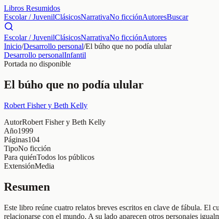
Libros Resumidos
Escolar / Juvenil
Clásicos
Narrativa
No ficción
Autores
Buscar
Escolar / Juvenil
Clásicos
Narrativa
No ficción
Autores
Inicio
/
Desarrollo personal
/
El búho que no podía ulular
Desarrollo personal
Infantil
Portada no disponible
El búho que no podía ulular
Robert Fisher y Beth Kelly
Autor
Robert Fisher y Beth Kelly
Año
1999
Páginas
104
Tipo
No ficción
Para quién
Todos los públicos
Extensión
Media
Resumen
Este libro reúne cuatro relatos breves escritos en clave de fábula. El
relacionarse con el mundo. A su lado aparecen otros personajes igual