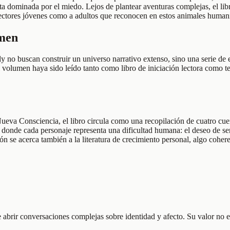
ita dominada por el miedo. Lejos de plantear aventuras complejas, el li
a lectores jóvenes como a adultos que reconocen en estos animales human
umen
elly no buscan construir un universo narrativo extenso, sino una serie d
volumen haya sido leído tanto como libro de iniciación lectora como te
ueva Consciencia, el libro circula como una recopilación de cuatro cuen
, donde cada personaje representa una dificultad humana: el deseo de ser
n se acerca también a la literatura de crecimiento personal, algo cohere
rir conversaciones complejas sobre identidad y afecto. Su valor no está 