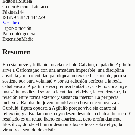
Editorial
Siruela
Género
Ficción Literaria
Páginas
144
ISBN
9788478444229
Ver libro
Tipo
No ficción
Para quién
general
Extensión
Media
Resumen
En esta breve y brillante novela de Italo Calvino, el paladín Agilulfo
sirve a Carlomagno con una armadura impecable, una disciplina
absoluta y una identidad paradójica: no existe físicamente, pero se
sostiene por pura voluntad y por su adhesión perfecta a la regla
caballeresca. A partir de esa premisa fantástica, Calvino construye
una sátira medieval sobre la identidad, el deber, la conciencia y la
relación entre forma exterior y sustancia interior. La peripecia
incluye a Rambaldo, joven impulsivo en busca de venganza; a
Gurdulú, figura opuesta a Agilulfo porque vive sin centro ni
reflexión; y a Bradamante, cuyo deseo desordena el ideal heroico. El
resultado es un relato ligero en apariencia, pero profundamente
filosófico, donde el humor desmonta las certezas sobre el yo, la
virtud y el sentido de existir.