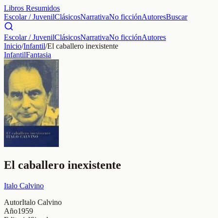
Libros Resumidos
Escolar / Juvenil
Clásicos
Narrativa
No ficción
Autores
Buscar
Escolar / Juvenil
Clásicos
Narrativa
No ficción
Autores
Inicio
/
Infantil
/
El caballero inexistente
Infantil
Fantasia
El caballero inexistente
Italo Calvino
Autor
Italo Calvino
Año
1959