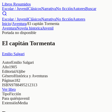
Libros Resumidos
Escolar / Juvenil
Clásicos
Narrativa
No ficción
Autores
Buscar
Escolar / Juvenil
Clásicos
Narrativa
No ficción
Autores
Inicio
/
Aventura
/
El capitán Tormenta
Aventura
Novela historica
Juvenil
Portada no disponible
El capitán Tormenta
Emilio Salgari
Autor
Emilio Salgari
Año
1905
Editorial
Aljibe
Género
Histórica y Aventuras
Páginas
182
ISBN
9788495212313
Ver libro
Tipo
Ficción
Para quién
juvenil
Extensión
Media