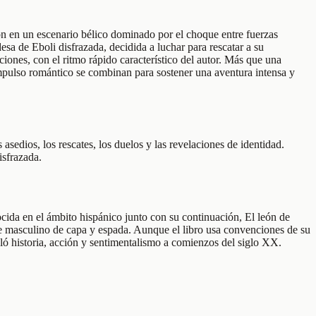
ón en un escenario bélico dominado por el choque entre fuerzas
sa de Eboli disfrazada, decidida a luchar para rescatar a su
ciones, con el ritmo rápido característico del autor. Más que una
l impulso romántico se combinan para sostener una aventura intensa y
asedios, los rescates, los duelos y las revelaciones de identidad.
isfrazada.
ocida en el ámbito hispánico junto con su continuación, El león de
roe masculino de capa y espada. Aunque el libro usa convenciones de su
cló historia, acción y sentimentalismo a comienzos del siglo XX.