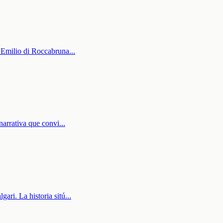
. Emilio di Roccabruna
...
narrativa que convi
...
ari. La historia sitú
...