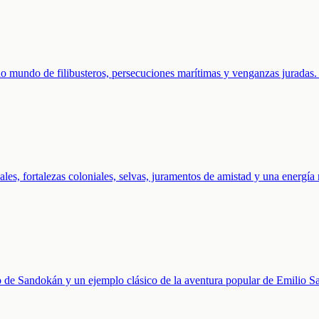
eno mundo de filibusteros, persecuciones marítimas y venganzas juradas
les, fortalezas coloniales, selvas, juramentos de amistad y una energía 
de Sandokán y un ejemplo clásico de la aventura popular de Emilio Salg