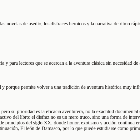
 las novelas de asedio, los disfraces heroicos y la narrativa de ritmo ráp
 y para lectores que se acercan a la aventura clásica sin necesidad de a
al y porque permite volver a una tradición de aventura histórica muy in
pero su prioridad es la eficacia aventurera, no la exactitud documental
activo del libro: el disfraz no es un mero truco, sino una forma de inte
r de principios del siglo XX, donde honor, exotismo y acción continua e
ontinuación, El león de Damasco, por lo que puede estudiarse como prim