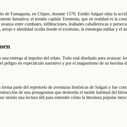
io de Famagusta, en Chipre, durante 1570. Emilio Salgari sitúa la acci
mente llamativa: el temido capitán Tormenta, que en realidad es la conde
avanza entre combates, infiltraciones, lealtades caballerescas y persecu
, arrojo e identidad oculta donde el exotismo, la estrategia militar y e
umen
una entrega al impulso del relato. Todo está diseñado para avanzar: los 
el peligro en espectáculo narrativo y por el magnetismo de su heroína d
forma parte del repertorio de aventuras históricas de Salgari y fue con
construcción de una protagonista que desborda el molde habitual del hé
ue siendo una lectura útil para entender cómo la literatura popular mez