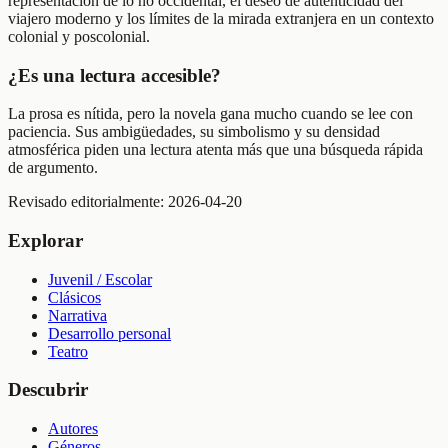
representación de lo no occidental, el deseo de autenticidad del
viajero moderno y los límites de la mirada extranjera en un contexto
colonial y poscolonial.
¿Es una lectura accesible?
La prosa es nítida, pero la novela gana mucho cuando se lee con
paciencia. Sus ambigüedades, su simbolismo y su densidad
atmosférica piden una lectura atenta más que una búsqueda rápida
de argumento.
Revisado editorialmente:
2026-04-20
Explorar
Juvenil / Escolar
Clásicos
Narrativa
Desarrollo personal
Teatro
Descubrir
Autores
Géneros