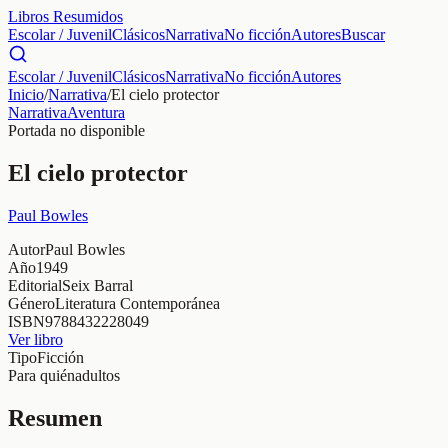
Libros Resumidos
Escolar / Juvenil
Clásicos
Narrativa
No ficción
Autores
Buscar
Escolar / Juvenil
Clásicos
Narrativa
No ficción
Autores
Inicio
/
Narrativa
/
El cielo protector
Narrativa
Aventura
Portada no disponible
El cielo protector
Paul Bowles
Autor
Paul Bowles
Año
1949
Editorial
Seix Barral
Género
Literatura Contemporánea
ISBN
9788432228049
Ver libro
Tipo
Ficción
Para quién
adultos
Resumen