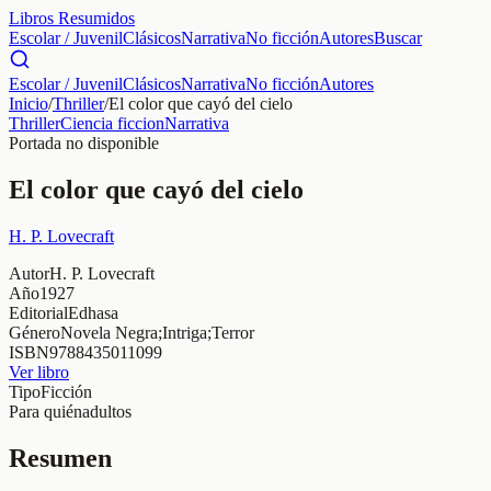
Libros Resumidos
Escolar / Juvenil
Clásicos
Narrativa
No ficción
Autores
Buscar
Escolar / Juvenil
Clásicos
Narrativa
No ficción
Autores
Inicio
/
Thriller
/
El color que cayó del cielo
Thriller
Ciencia ficcion
Narrativa
Portada no disponible
El color que cayó del cielo
H. P. Lovecraft
Autor
H. P. Lovecraft
Año
1927
Editorial
Edhasa
Género
Novela Negra;Intriga;Terror
ISBN
9788435011099
Ver libro
Tipo
Ficción
Para quién
adultos
Resumen