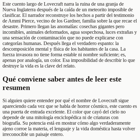
Este cuento largo de Lovecraft narra la ruina de una granja de
Nueva Inglaterra después de la caída de un meteorito imposible de
clasificar. El narrador reconstruye los hechos a partir del testimonio
de Ammi Pierce, vecino de los Gardner, familia sobre la que recae el
desastre. Primero llegan las anomalías: cosechas gigantes pero
incomibles, animales deformados, agua sospechosa, luces extrañas y
una sensación de contaminación que no puede explicarse con
categorías humanas. Después llega el verdadero espanto: la
descomposición mental y física de los habitantes de la casa. La
fuerza invasora no tiene forma estable ni nombre suficiente; es,
apenas por analogía, un color. Esa imposibilidad de describir lo que
destruye la vida es la clave del relato.
Qué conviene saber antes de leer este
resumen
Si alguien quiere entender por qué el nombre de Lovecraft sigue
apareciendo cada vez que se habla de horror cósmico, este cuento es
una puerta de entrada excelente. El color que cayó del cielo no
depende de una mitología enciclopédica ni de criaturas con
biografía. Su potencia está en mostrar cómo algo verdaderamente
ajeno corroe la materia, el lenguaje y la vida doméstica hasta volver
irreconocible un paisaje entero.