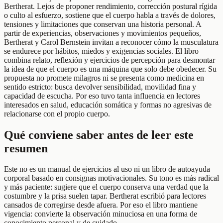
Bertherat. Lejos de proponer rendimiento, corrección postural rígida
o culto al esfuerzo, sostiene que el cuerpo habla a través de dolores,
tensiones y limitaciones que conservan una historia personal. A
partir de experiencias, observaciones y movimientos pequeños,
Bertherat y Carol Bernstein invitan a reconocer cómo la musculatura
se endurece por hábitos, miedos y exigencias sociales. El libro
combina relato, reflexión y ejercicios de percepción para desmontar
la idea de que el cuerpo es una máquina que solo debe obedecer. Su
propuesta no promete milagros ni se presenta como medicina en
sentido estricto: busca devolver sensibilidad, movilidad fina y
capacidad de escucha. Por eso tuvo tanta influencia en lectores
interesados en salud, educación somática y formas no agresivas de
relacionarse con el propio cuerpo.
Qué conviene saber antes de leer este
resumen
Este no es un manual de ejercicios al uso ni un libro de autoayuda
corporal basado en consignas motivacionales. Su tono es más radical
y más paciente: sugiere que el cuerpo conserva una verdad que la
costumbre y la prisa suelen tapar. Bertherat escribió para lectores
cansados de corregirse desde afuera. Por eso el libro mantiene
vigencia: convierte la observación minuciosa en una forma de
conocimiento personal y de cuidado.