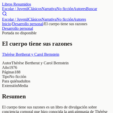
Libros Resumidos
Escolar / Juvenil
Clásicos
Narrativa
No ficción
Autores
Buscar
Escolar / Juvenil
Clásicos
Narrativa
No ficción
Autores
Inicio
/
Desarrollo personal
/
El cuerpo tiene sus razones
Desarrollo personal
Portada no disponible
El cuerpo tiene sus razones
Thérèse Bertherat y Carol Bernstein
Autor
Thérèse Bertherat y Carol Bernstein
Año
1976
Páginas
188
Tipo
No ficción
Para quién
adultos
Extensión
Media
Resumen
El cuerpo tiene sus razones es un libro de divulgación sobre
conciencia corporal que hizo conocida la anti-gimnasia de Thérèse