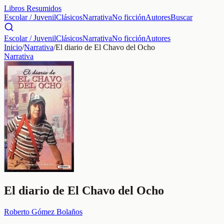
Libros Resumidos
Escolar / Juvenil
Clásicos
Narrativa
No ficción
Autores
Buscar
Escolar / Juvenil
Clásicos
Narrativa
No ficción
Autores
Inicio
/
Narrativa
/
El diario de El Chavo del Ocho
Narrativa
El diario de El Chavo del Ocho
Roberto Gómez Bolaños