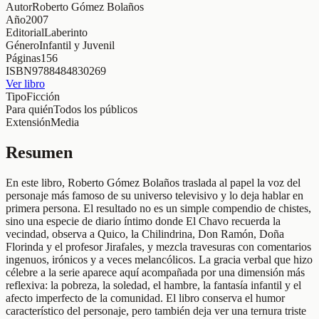
Autor
Roberto Gómez Bolaños
Año
2007
Editorial
Laberinto
Género
Infantil y Juvenil
Páginas
156
ISBN
9788484830269
Ver libro
Tipo
Ficción
Para quién
Todos los públicos
Extensión
Media
Resumen
En este libro, Roberto Gómez Bolaños traslada al papel la voz del
personaje más famoso de su universo televisivo y lo deja hablar en
primera persona. El resultado no es un simple compendio de chistes,
sino una especie de diario íntimo donde El Chavo recuerda la
vecindad, observa a Quico, la Chilindrina, Don Ramón, Doña
Florinda y el profesor Jirafales, y mezcla travesuras con comentarios
ingenuos, irónicos y a veces melancólicos. La gracia verbal que hizo
célebre a la serie aparece aquí acompañada por una dimensión más
reflexiva: la pobreza, la soledad, el hambre, la fantasía infantil y el
afecto imperfecto de la comunidad. El libro conserva el humor
característico del personaje, pero también deja ver una ternura triste