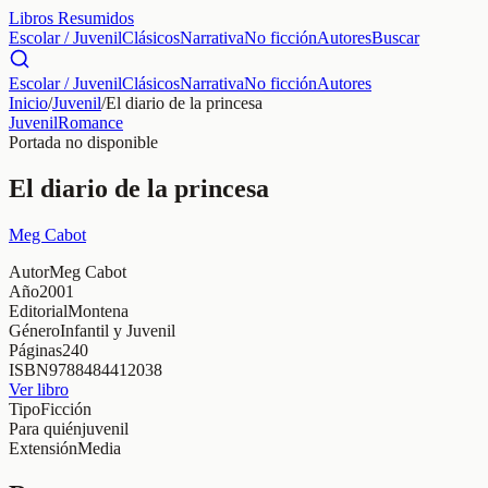
Libros Resumidos
Escolar / Juvenil
Clásicos
Narrativa
No ficción
Autores
Buscar
Escolar / Juvenil
Clásicos
Narrativa
No ficción
Autores
Inicio
/
Juvenil
/
El diario de la princesa
Juvenil
Romance
Portada no disponible
El diario de la princesa
Meg Cabot
Autor
Meg Cabot
Año
2001
Editorial
Montena
Género
Infantil y Juvenil
Páginas
240
ISBN
9788484412038
Ver libro
Tipo
Ficción
Para quién
juvenil
Extensión
Media