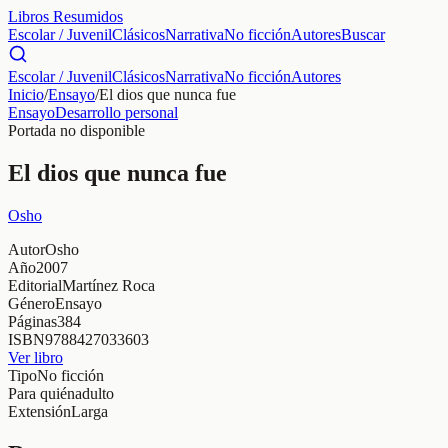
Libros Resumidos
Escolar / Juvenil
Clásicos
Narrativa
No ficción
Autores
Buscar
Escolar / Juvenil
Clásicos
Narrativa
No ficción
Autores
Inicio
/
Ensayo
/
El dios que nunca fue
Ensayo
Desarrollo personal
Portada no disponible
El dios que nunca fue
Osho
Autor
Osho
Año
2007
Editorial
Martínez Roca
Género
Ensayo
Páginas
384
ISBN
9788427033603
Ver libro
Tipo
No ficción
Para quién
adulto
Extensión
Larga