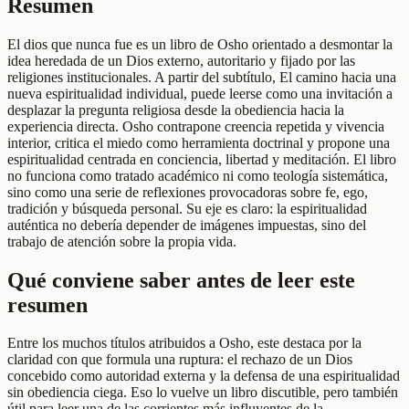
Resumen
El dios que nunca fue es un libro de Osho orientado a desmontar la
idea heredada de un Dios externo, autoritario y fijado por las
religiones institucionales. A partir del subtítulo, El camino hacia una
nueva espiritualidad individual, puede leerse como una invitación a
desplazar la pregunta religiosa desde la obediencia hacia la
experiencia directa. Osho contrapone creencia repetida y vivencia
interior, critica el miedo como herramienta doctrinal y propone una
espiritualidad centrada en conciencia, libertad y meditación. El libro
no funciona como tratado académico ni como teología sistemática,
sino como una serie de reflexiones provocadoras sobre fe, ego,
tradición y búsqueda personal. Su eje es claro: la espiritualidad
auténtica no debería depender de imágenes impuestas, sino del
trabajo de atención sobre la propia vida.
Qué conviene saber antes de leer este
resumen
Entre los muchos títulos atribuidos a Osho, este destaca por la
claridad con que formula una ruptura: el rechazo de un Dios
concebido como autoridad externa y la defensa de una espiritualidad
sin obediencia ciega. Eso lo vuelve un libro discutible, pero también
útil para leer una de las corrientes más influyentes de la