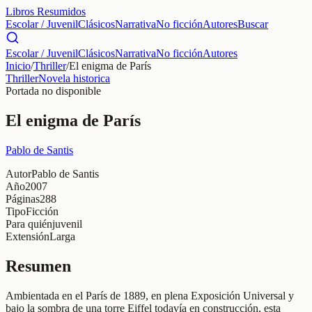
Libros Resumidos
Escolar / Juvenil
Clásicos
Narrativa
No ficción
Autores
Buscar
Escolar / Juvenil
Clásicos
Narrativa
No ficción
Autores
Inicio
/
Thriller
/
El enigma de París
Thriller
Novela historica
Portada no disponible
El enigma de París
Pablo de Santis
Autor
Pablo de Santis
Año
2007
Páginas
288
Tipo
Ficción
Para quién
juvenil
Extensión
Larga
Resumen
Ambientada en el París de 1889, en plena Exposición Universal y
bajo la sombra de una torre Eiffel todavía en construcción, esta